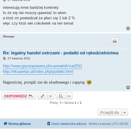
o
s
interesują mnie bardziej konkrety
t
to że się nie muszę ujawniać to wiem
a ktoś mi powiedział że płaci się 1 lub 2 %
więc czy ktoś wie cokolwiek na ten temat
Shouryu
Re: legalny handel ostrzami - podatki od rękodzielnictwa
P
27 kwietnia 2011
o
s
http://www.gazetaprawna.pl/e-poradnik/vat2011
t
http://ekspertax.pl/index.php/podatki.html
Najprościej, przejdź sie do skarbowego i zapytaj.
ODPOWIEDZ
Posty: 5 • Strona
1
z
1
Przejdź do
Strona główna
Usuń ciasteczka witryny
Strefa czasowa
UTC+02:00