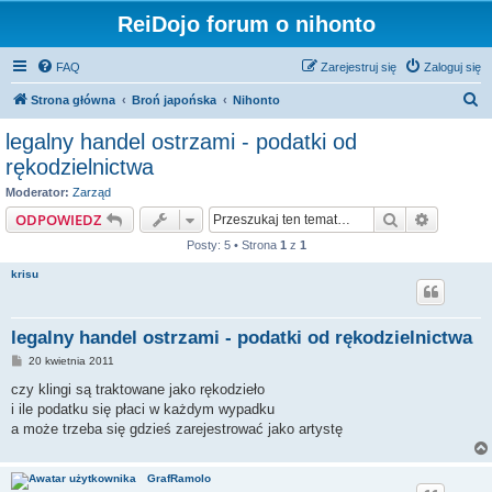
ReiDojo forum o nihonto
FAQ
Zarejestruj się
Zaloguj się
S
Strona główna
Broń japońska
Nihonto
z
legalny handel ostrzami - podatki od
u
rękodzielnictwa
k
Moderator:
Zarząd
a
Szukaj
Wyszuki
ODPOWIEDZ
j
Posty: 5 • Strona
1
z
1
krisu
legalny handel ostrzami - podatki od rękodzielnictwa
P
20 kwietnia 2011
o
s
czy klingi są traktowane jako rękodzieło
t
i ile podatku się płaci w każdym wypadku
a może trzeba się gdzieś zarejestrować jako artystę
GrafRamolo