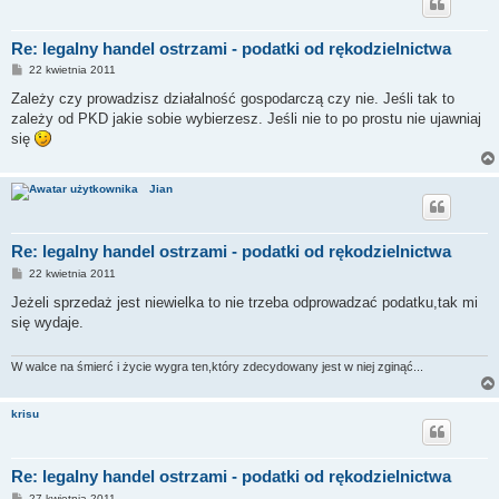
Re: legalny handel ostrzami - podatki od rękodzielnictwa
P
22 kwietnia 2011
o
s
Zależy czy prowadzisz działalność gospodarczą czy nie. Jeśli tak to
t
zależy od PKD jakie sobie wybierzesz. Jeśli nie to po prostu nie ujawniaj
się
Jian
Re: legalny handel ostrzami - podatki od rękodzielnictwa
P
22 kwietnia 2011
o
s
Jeżeli sprzedaż jest niewielka to nie trzeba odprowadzać podatku,tak mi
t
się wydaje.
W walce na śmierć i życie wygra ten,który zdecydowany jest w niej zginąć...
krisu
Re: legalny handel ostrzami - podatki od rękodzielnictwa
P
27 kwietnia 2011