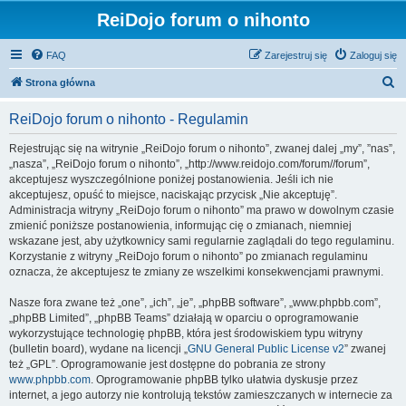
ReiDojo forum o nihonto
FAQ
Zarejestruj się
Zaloguj się
S
Strona główna
z
ReiDojo forum o nihonto - Regulamin
u
k
Rejestrując się na witrynie „ReiDojo forum o nihonto”, zwanej dalej „my”, ”nas”,
„nasza”, „ReiDojo forum o nihonto”, „http://www.reidojo.com/forum//forum”,
a
akceptujesz wyszczególnione poniżej postanowienia. Jeśli ich nie
j
akceptujesz, opuść to miejsce, naciskając przycisk „Nie akceptuję”.
Administracja witryny „ReiDojo forum o nihonto” ma prawo w dowolnym czasie
zmienić poniższe postanowienia, informując cię o zmianach, niemniej
wskazane jest, aby użytkownicy sami regularnie zaglądali do tego regulaminu.
Korzystanie z witryny „ReiDojo forum o nihonto” po zmianach regulaminu
oznacza, że akceptujesz te zmiany ze wszelkimi konsekwencjami prawnymi.
Nasze fora zwane też „one”, „ich”, „je”, „phpBB software”, „www.phpbb.com”,
„phpBB Limited”, „phpBB Teams” działają w oparciu o oprogramowanie
wykorzystujące technologię phpBB, która jest środowiskiem typu witryny
(bulletin board), wydane na licencji „
GNU General Public License v2
” zwanej
też „GPL”. Oprogramowanie jest dostępne do pobrania ze strony
www.phpbb.com
. Oprogramowanie phpBB tylko ułatwia dyskusje przez
internet, a jego autorzy nie kontrolują tekstów zamieszczanych w internecie za