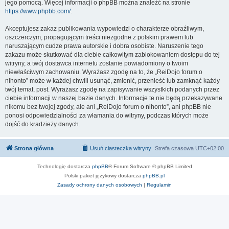
jego pomocą. Więcej informacji o phpBB można znaleźć na stronie
https://www.phpbb.com/
.
Akceptujesz zakaz publikowania wypowiedzi o charakterze obraźliwym,
oszczerczym, propagującym treści niezgodne z polskim prawem lub
naruszającym cudze prawa autorskie i dobra osobiste. Naruszenie tego
zakazu może skutkować dla ciebie całkowitym zablokowaniem dostępu do tej
witryny, a twój dostawca internetu zostanie powiadomiony o twoim
niewłaściwym zachowaniu. Wyrażasz zgodę na to, że „ReiDojo forum o
nihonto” może w każdej chwili usunąć, zmienić, przenieść lub zamknąć każdy
twój temat, post. Wyrażasz zgodę na zapisywanie wszystkich podanych przez
ciebie informacji w naszej bazie danych. Informacje te nie będą przekazywane
nikomu bez twojej zgody, ale ani „ReiDojo forum o nihonto”, ani phpBB nie
ponosi odpowiedzialności za włamania do witryny, podczas których może
dojść do kradzieży danych.
Strona główna
Usuń ciasteczka witryny
Strefa czasowa
UTC+02:00
Technologię dostarcza
phpBB
® Forum Software © phpBB Limited
Polski pakiet językowy dostarcza
phpBB.pl
Zasady ochrony danych osobowych
|
Regulamin